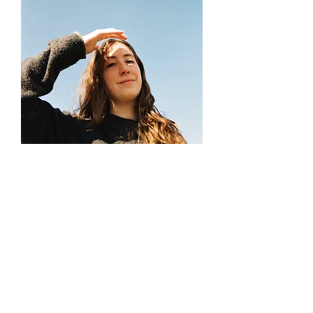
Ana Sonderéguer
Historienne d'art et curatrice, Ana
Sonderéguer est spécialisée dans
la gestion et la médiation
culturelles. Elle a travaillé avec
des musées et des centres d'art
en France et au Mexique. Elle a
notamment participé au