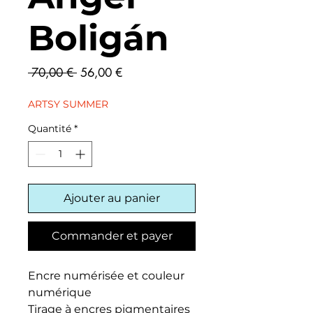
Boligán
Prix
Prix
 70,00 € 
56,00 €
original
promotionnel
ARTSY SUMMER
Quantité
*
Ajouter au panier
Commander et payer
Encre numérisée et couleur
numérique
Tirage à encres pigmentaires