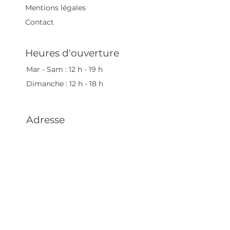
Mentions légales
Contact
Heures d'ouverture
Mar - Sam : 12 h - 19 h
Dimanche : 12
h - 18 h
Adresse
35 rue blanche,
75009 Paris, France
contact@artivistas.fr
S'inscrire à la newsletter
Saisissez votre e-mail
ici