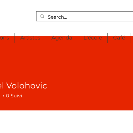
ions
Artistes
Agenda
L'école
Café
l Volohovic
é
0
Suivi