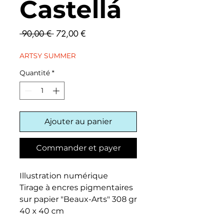
Castellá
Prix
Prix
 90,00 € 
72,00 €
original
promotionnel
ARTSY SUMMER
Quantité
*
Ajouter au panier
Commander et payer
Illustration numérique
Tirage à encres pigmentaires
sur papier "Beaux-Arts" 308 gr
40 x 40 cm