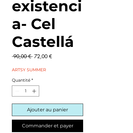
existenci
a- Cel
Castellá
Prix
Prix
 90,00 € 
72,00 €
original
promotionnel
ARTSY SUMMER
Quantité
*
Ajouter au panier
Commander et payer