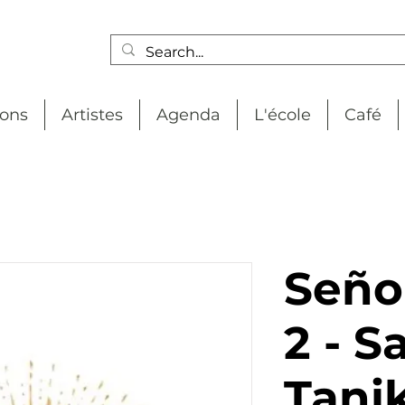
ions
Artistes
Agenda
L'école
Café
Señor
2 - Sa
Tani