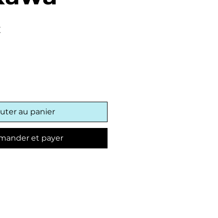
Prix
€
promotionnel
uter au panier
ander et payer