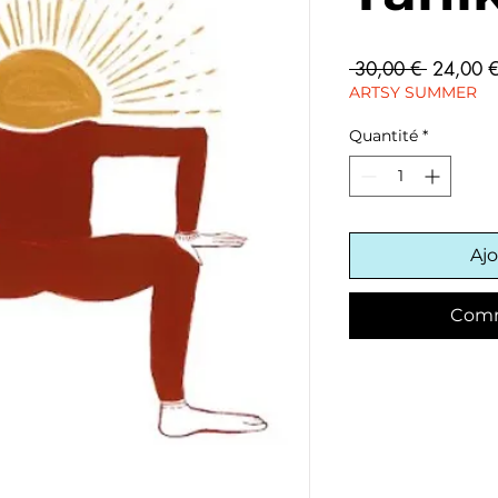
Prix
 30,00 € 
24,00 
original
ARTSY SUMMER
Quantité
*
Ajo
Comm