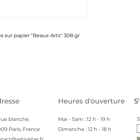
s sur papier "Beaux-Arts" 308 gr
resse
Heures d'ouverture
S
S
rue blanche,
Mar - Sam : 12 h - 19 h
09 Paris, France
Dimanche : 12
h - 18 h
tact@artivistas.fr