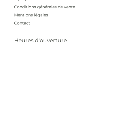
Conditions générales de vente
Mentions légales
Contact
Heures d'ouverture
Mar - Sam : 12 h - 19 h
Dimanche : 12
h - 18 h
Adresse
35 rue blanche,
75009 Paris, France
contact@artivistas.fr
S'inscrire à la newsletter