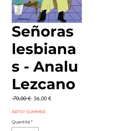
Señoras
lesbiana
s - Analu
Lezcano
Prix
Prix
 70,00 € 
56,00 €
original
promotionnel
ARTSY SUMMER
Quantité
*