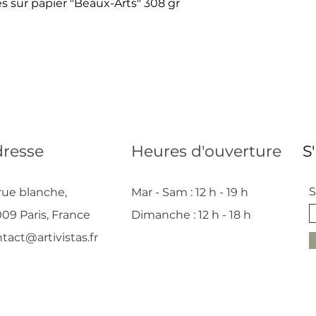
s sur papier "Beaux-Arts" 308 gr
resse
Heures d'ouverture
S
S
rue blanche,
Mar - Sam : 12 h - 19 h
09 Paris, France
Dimanche : 12
h - 18 h
tact@artivistas.fr