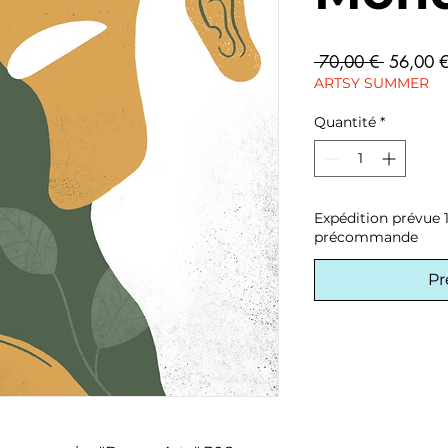
Prix
 70,00 € 
56,00 
original
ARTSY SUMMER
Quantité
*
Expédition prévue 1
précommande
P