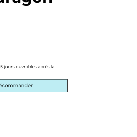
Prix
€
promotionnel
5 jours ouvrables après la
récommander