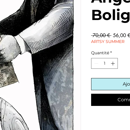
Boli
Prix
 70,00 € 
56,00 
original
ARTSY SUMMER
Quantité
*
Ajo
Comm