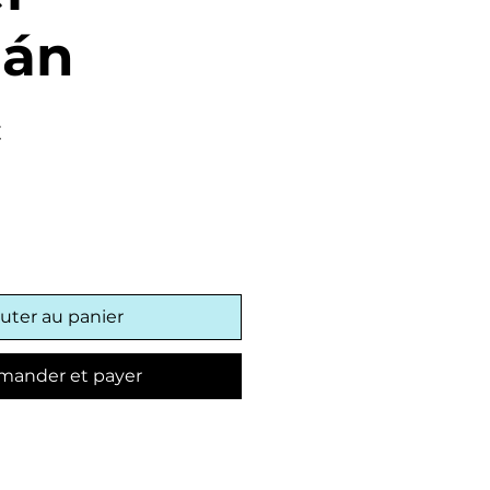
gán
Prix
€
promotionnel
uter au panier
ander et payer