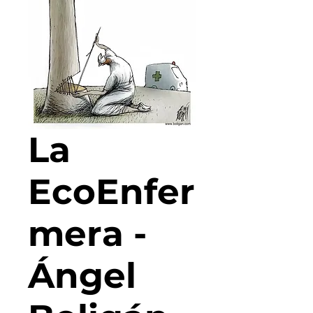
La
EcoEnfer
mera -
Ángel