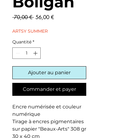
Boligán
Prix
Prix
 70,00 € 
56,00 €
original
promotionnel
ARTSY SUMMER
Quantité
*
Ajouter au panier
Commander et payer
Encre numérisée et couleur
numérique
Tirage à encres pigmentaires
sur papier "Beaux-Arts" 308 gr
30 x 40 cm