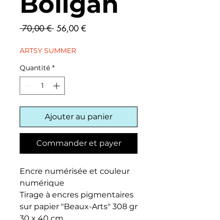
Boligán
Prix
Prix
 70,00 € 
56,00 €
original
promotionnel
ARTSY SUMMER
Quantité
*
Ajouter au panier
Commander et payer
Encre numérisée et couleur
numérique
Tirage à encres pigmentaires
sur papier "Beaux-Arts" 308 gr
30 x 40 cm