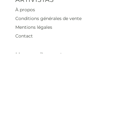
À propos
Conditions générales de vente
Mentions légales
Contact
Heures d'ouverture
Mar - Sam : 12 h - 19 h
Dimanche : 12
h - 18 h
Adresse
35 rue blanche,
75009 Paris, France
contact@artivistas.fr