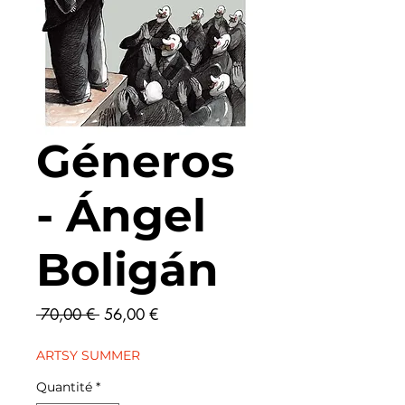
Géneros
- Ángel
Boligán
Prix
Prix
 70,00 € 
56,00 €
original
promotionnel
ARTSY SUMMER
Quantité
*