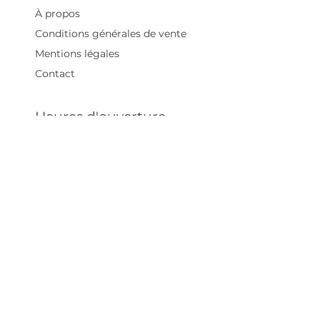
À propos
Conditions générales de vente
Mentions légales
Contact
Heures d'ouverture
Mar - Sam : 12 h - 19 h
Dimanche : 12
h - 18 h
Adresse
35 rue blanche,
75009 Paris, France
contact@artivistas.fr
S'inscrire à la newsletter