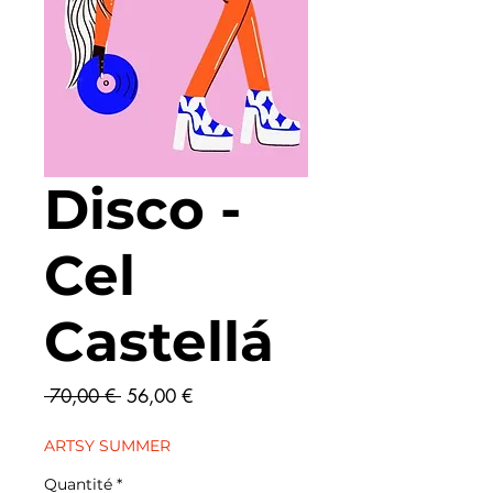
Disco -
Cel
Castellá
Prix
Prix
 70,00 € 
56,00 €
original
promotionnel
ARTSY SUMMER
Quantité
*