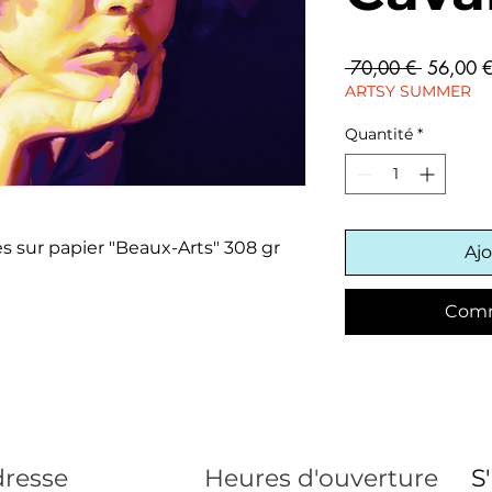
Prix
 70,00 € 
56,00 
original
ARTSY SUMMER
Quantité
*
s sur papier "Beaux-Arts" 308 gr
Ajo
Comm
resse
Heures d'ouverture
S