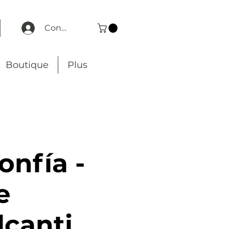
Connexion
Boutique
Plus
onfía -
e
lcanti