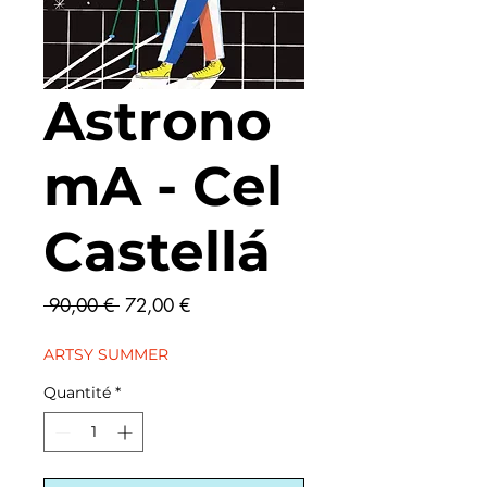
Astrono
mA - Cel
Castellá
Prix
Prix
 90,00 € 
72,00 €
original
promotionnel
ARTSY SUMMER
Quantité
*