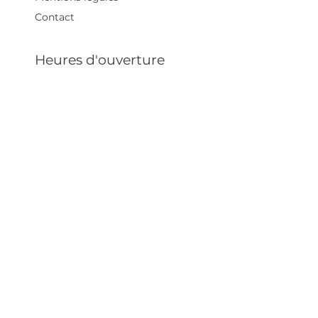
Contact
Heures d'ouverture
Mar - Sam : 12 h - 19 h
Dimanche : 12
h - 18 h
Adresse
35 rue blanche,
75009 Paris, France
contact@artivistas.fr
S'inscrire à la newsletter
Saisissez votre e-mail
ici