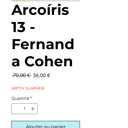
Arcoíris
13 -
Fernand
a Cohen
Prix
Prix
 70,00 € 
56,00 €
original
promotionnel
ARTSY SUMMER
Quantité
*
Ajouter au panier