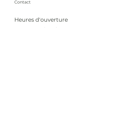
Contact
Heures d'ouverture
Mar - Sam : 12 h - 19 h
Dimanche : 12
h - 18 h
Adresse
35 rue blanche,
75009 Paris, France
contact@artivistas.fr
S'inscrire à la newsletter
Saisissez votre e-mail
ici