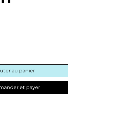
Prix
€
promotionnel
uter au panier
ander et payer