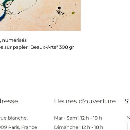
l, numérisés
s sur papier "Beaux-Arts" 308 gr
resse
Heures d'ouverture
S
S
rue blanche,
Mar - Sam : 12 h - 19 h
09 Paris, France
Dimanche : 12
h - 18 h