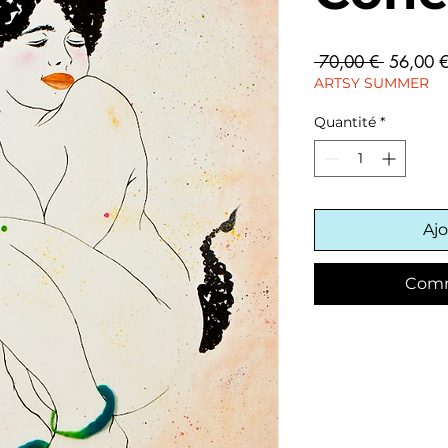
Prix
 70,00 € 
56,00 
original
ARTSY SUMMER
Quantité
*
Ajo
Comm