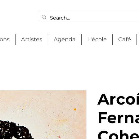
ions
Artistes
Agenda
L'école
Café
Arcoí
Fern
Coh